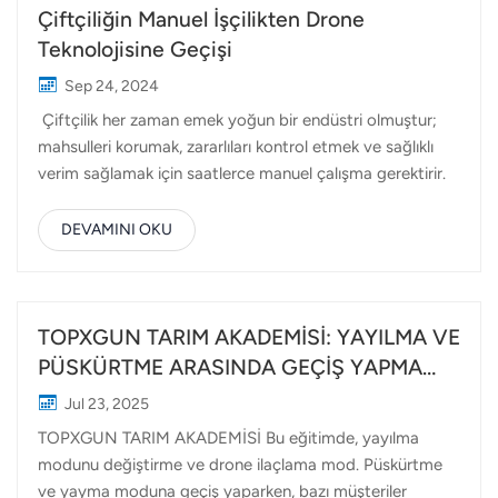
Çiftçiliğin Manuel İşçilikten Drone
Teknolojisine Geçişi
Sep 24, 2024
Çiftçilik her zaman emek yoğun bir endüstri olmuştur;
mahsulleri korumak, zararlıları kontrol etmek ve sağlıklı
verim sağlamak için saatlerce manuel çalışma gerektirir.
Geleneksel olarak, pestisit veya gübre püskürtmek gibi
görevler, çoğunlukla güneş altında uzun saatler geçirmeyi
DEVAMINI OKU
ve yüksek işçilik maliyetlerini içeren önemli miktarda insan
çabası gerektiriyordu. Ancak drone teknolojisinin
yükselişiyle bu anlatı değişiyor. Topxgun'un tarımsal
dronları, çiftçiliği manuel işçilikten drone hassasiyetine
TOPXGUN TARIM AKADEMİSİ: YAYILMA VE
dönüştürmede başı çekiyor ve çiftçiliği her zamankinden
PÜSKÜRTME ARASINDA GEÇİŞ YAPMA
daha verimli ve etkili hale getiriyor. Çiftçiler uzun yıllar
ÖNLEMLERİ (FP600)
Jul 23, 2025
boyunca ürünlerini yönetmek için el emeğine güvendiler.
TOPXGUN TARIM AKADEMİSİ Bu eğitimde, yayılma
Bu genellikle pestisitlerin veya gübrelerin tek seferde
modunu değiştirme ve drone ilaçlama mod. Püskürtme
yalnızca küçük alanları kaplayan büyük püskürtücüler k...
ve yayma moduna geçiş yaparken, bazı müşteriler