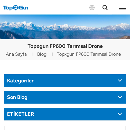
BİZE ULAŞIN
English
Topxgun FP600 Tarımsal Drone
Español
Ana Sayfa
Blog
Topxgun FP600 Tarımsal Drone
Русский
Português(Portugal)
Kategoriler
Português(Brasil)
Son Blog
Türkçe
ETİKETLER
Tiếng Việt