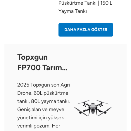
Püskürtme Tankı | 150 L
Yayma Tankı
DAHA FAZLA GÖSTER
Topxgun
FP700 Tarım
Drone
2025 Topxgun son Agri
Drone, 60L püskürtme
tankı, 80L yayma tankı.
Geniş alan ve meyve
yönetimi için yüksek
verimli çözüm. Her