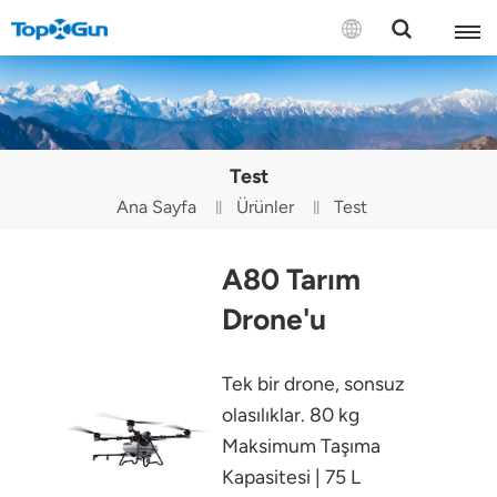
BİZE ULAŞIN
English
Test
Español
Ana Sayfa
Ürünler
Test
Русский
A80 Tarım
Português(Portugal)
Drone'u
Português(Brasil)
Tek bir drone, sonsuz
Türkçe
olasılıklar. 80 kg
Tiếng Việt
Maksimum Taşıma
Kapasitesi | 75 L