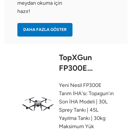
meydan okuma için
hazır!
DAHA FAZLA GÖSTER
TopXGun
FP300E
Tarımsal İHA
Yeni Nesil FP300E
Tarım İHA'sı: Topxgun'ın
Son İHA Modeli | 30L
Sprey Tankı | 45L
Yayılma Tankı | 30kg
Maksimum Yük