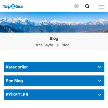
BİZE ULAŞIN
English
Blog
Español
Ana Sayfa
Blog
Русский
Português(Portugal)
Kategoriler
Português(Brasil)
Son Blog
Türkçe
ETİKETLER
Tiếng Việt