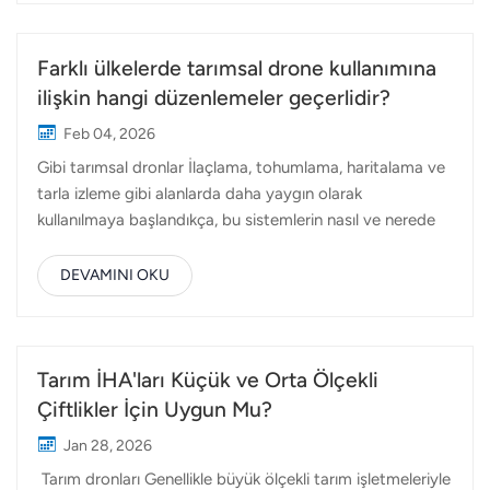
operasyonlarında ne kadar doğru sonuç veriyor? Cevap,
teknoloji, kurulum, çalışma koşulları ve sistemin sahada
nasıl kullanıldığı da dahil olmak üzere birçok faktöre
Farklı ülkelerde tarımsal drone kullanımına
bağlıdır. Tarımda doğruluk tek bir ölçüt değildir. Genellikle
ilişkin hangi düzenlemeler geçerlidir?
göreve bağlı olarak farklı yönleri ifade eder:Püskürtme
Feb 04, 2026
doğruluğu: Sıvının ne kadar eşit şekilde uygulandığı ve
Gibi tarımsal dronlar İlaçlama, tohumlama, haritalama ve
spreyin hedeflenen alanı ne kadar yakından takip
tarla izleme gibi alanlarda daha yaygın olarak
ettiği.Konumlandırma doğruluğu: İHA'nın planlanan uçuş
kullanılmaya başlandıkça, bu sistemlerin nasıl ve nerede
yollarını ne kadar hassa...
kullanılabileceği konusunda düzenlemeler giderek daha
önemli bir rol oynamaktadır. Teknoloji küresel olsa da,
DEVAMINI OKU
kurallar küresel değildir. Her ülke, hava sahası yönetimi,
güvenlik endişeleri ve yerel tarım uygulamalarına bağlı
olarak tarımsal drone düzenlemelerine farklı bir yaklaşım
sergilemektedir.Bu makale, tarımsal drone
Tarım İHA'ları Küçük ve Orta Ölçekli
düzenlemelerinin başlıca bölgelerde nasıl farklılık
Çiftlikler İçin Uygun Mu?
gösterdiğine ve operatörlerin, distribütörlerin ve
Jan 28, 2026
üreticilerin genel olarak nelere dikkat etmesi gerektiğine
Tarım dronları Genellikle büyük ölçekli tarım işletmeleriyle
dair pratik bir genel bakış sunmaktadır. Tarım İHA'larına