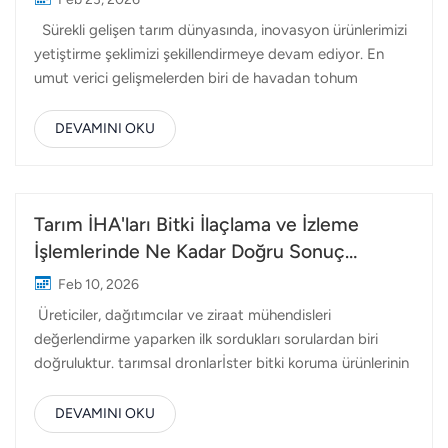
rakımlarda çimento gibi daha ağır malzemeleri taşımak
Sürekli gelişen tarım dünyasında, inovasyon ürünlerimizi
için tasarlanmış daha büyük sabit kanatlı veya hibrit
yetiştirme şeklimizi şekillendirmeye devam ediyor. En
modellerdir. Tahmin edilebilir uçuş yollarına sahip kentsel
umut verici gelişmelerden biri de havadan tohum
paket teslimatının aksine, bu...
ekimidir; tohumları doğrudan tarlalara hız, hassasiyet ve
verimlilikle ekmek için dronlar kullanılır. Topxgun'da, bu
DEVAMINI OKU
dönüşümün bir parçası olmaktan gurur duyuyoruz ve
gelişmiş Tarımsal dronlar. Havadan tohum ekimi,
geleneksel olarak uçaklar veya helikopterlerle yapılan
uçan ekipman kullanılarak tohumların karaya dağıtılması
Tarım İHA'ları Bitki İlaçlama ve İzleme
sürecidir. Şimdi, tarımsal dronların yükselişiyle birlikte, bu
İşlemlerinde Ne Kadar Doğru Sonuç
süreç daha erişilebilir, uygun maliyetli ve her boyuttaki
Veriyor?
Feb 10, 2026
çiftlik için uygun hale geldi. Mahsul ekim dronları, hassas
Üreticiler, dağıtımcılar ve ziraat mühendisleri
doğruluk,...
değerlendirme yaparken ilk sordukları sorulardan biri
doğruluktur. tarımsal dronlarİster bitki koruma ürünlerinin
püskürtülmesi olsun, ister tarla koşullarının izlenmesi
olsun, hassasiyet verimliliği, maliyeti ve ürün sonuçlarını
DEVAMINI OKU
doğrudan etkiler. Peki tarımsal dronlar gerçek dünya