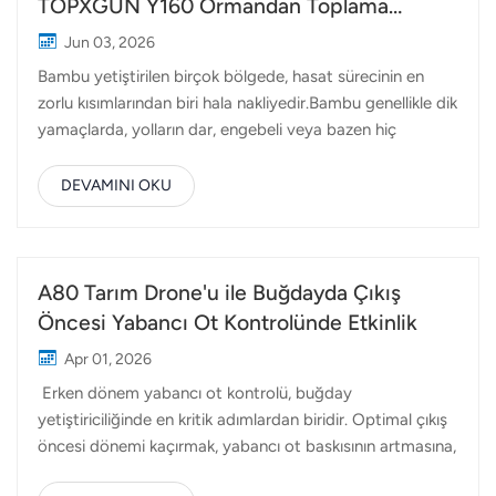
TOPXGUN Y160 Ormandan Toplama
yapımı, çoğu büyük, hantal ve elle taşınması zor olan çok
Noktasına Yeni Bir Rota Nasıl Açıyor?
Jun 03, 2026
çeşitli bileşenler gerektirir. Bazı kule bölümleri ve
Bambu yetiştirilen birçok bölgede, hasat sürecinin en
aksesuarları 50 kg'dan fazla ağırlığa sahip olabilir; bu da
zorlu kısımlarından biri hala nakliyedir.Bambu genellikle dik
dik dağ yollarında taşımayı hem zaman alıcı hem de
yamaçlarda, yolların dar, engebeli veya bazen hiç
fiziksel olarak zor...
olmadığı dağlık arazilerin derinliklerinde yetişir. Kesimden
sonra, işçiler ağır bambu direklerini elle taşımak veya
DEVAMINI OKU
yokuş aşağı indirmek için kablo sistemlerine ve küçük
araçlara güvenmek zorundadır. İş, yoğun emek
gerektiren, zaman alıcı ve genellikle önemli güvenlik
riskleri içeren bir iştir. İşçilik maliyetleri artmaya devam
A80 Tarım Drone'u ile Buğdayda Çıkış
ederken ve deneyimli işçi bulmak zorlaşırken, birçok
Öncesi Yabancı Ot Kontrolünde Etkinlik
orman işletmesi dağlardan malzeme taşımak için daha
Apr 01, 2026
verimli yollar arıyor. Burası ağır yük dronları Fark
Erken dönem yabancı ot kontrolü, buğday
yaratmaya başlıyorlar. Gökyüzünü Ulaşım Yoluna
yetiştiriciliğinde en kritik adımlardan biridir. Optimal çıkış
DönüştürmekTOPXGUN Y160 Teslimat Drone'u Zorlu
öncesi dönemi kaçırmak, yabancı ot baskısının artmasına,
ortamlarda ağır yüklerin havadan taşınması için ta...
girdi maliyetlerinin yükselmesine ve nihayetinde verimin