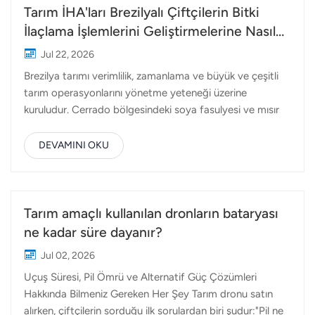
Tarım İHA'ları Brezilyalı Çiftçilerin Bitki
İlaçlama İşlemlerini Geliştirmelerine Nasıl
Yardımcı Oluyor?
Jul 22, 2026
Brezilya tarımı verimlilik, zamanlama ve büyük ve çeşitli
tarım operasyonlarını yönetme yeteneği üzerine
kuruludur. Cerrado bölgesindeki soya fasulyesi ve mısır
tarlalarından, ülke genelindeki pamuk, şeker kamışı, kahve
ve narenciye plantasyonlarına kadar, çiftçiler ve tarım
DEVAMINI OKU
hizmeti sağlayıcıları her mevsim aynı zorlukla karşı
karşıyadır: bitki koruma işlemlerini daha verimli ve doğru
zamanda nasıl tamamlayabilirler? Brezilya'daki birçok
profesyonel için, tarımsal dronlar İHA'lar, ilaçlama
Tarım amaçlı kullanılan dronların bataryası
işlemlerini iyileştirmek için pratik bir çözüm haline geliyor.
ne kadar süre dayanır?
Geleceğin teknolojisi olarak görülmek yerine, İHA'lar
Jul 02, 2026
giderek artan bir şekilde gerçek tarım senaryolarında bitki
Uçuş Süresi, Pil Ömrü ve Alternatif Güç Çözümleri
koruma, gübreleme ve hassas tarımı desteklemek için
Hakkında Bilmeniz Gereken Her Şey Tarım dronu satın
kullanılıyor. Brezilya'da tarımsal dronların giderek artan
alırken, çiftçilerin sorduğu ilk sorulardan biri şudur:"Pil ne
kullanımı, gelene...