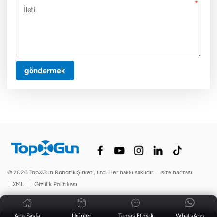
göndermek
© 2026 TopXGun Robotik Şirketi, Ltd. Her hakkı saklıdır .
site haritası
|
XML
|
Gizlilik Politikası
Ana Sayfa
Ürünler
Temas Etmek
WhatsApp
Haberler
|
Blog