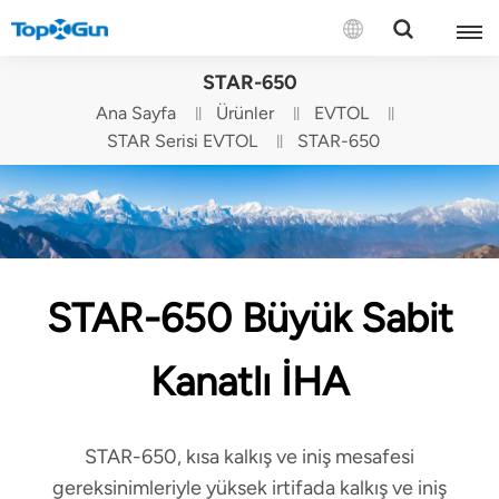
BİZE ULAŞIN
STAR-650
Ana Sayfa
Ürünler
EVTOL
English
STAR Serisi EVTOL
STAR-650
Español
Русский
Português(Portugal)
STAR-650 Büyük Sabit
Português(Brasil)
Kanatlı İHA
Türkçe
Tiếng Việt
STAR-650, kısa kalkış ve iniş mesafesi
gereksinimleriyle yüksek irtifada kalkış ve iniş