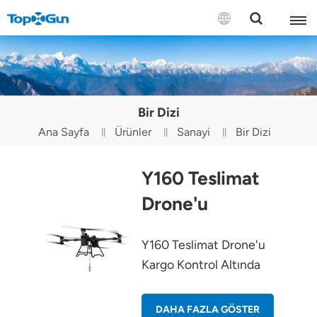
BİZE ULAŞIN
English
Bir Dizi
Español
Ana Sayfa
Ürünler
Sanayi
Bir Dizi
Русский
Y160 Teslimat
Português(Portugal)
Drone'u
Português(Brasil)
Y160 Teslimat Drone'u
Türkçe
Kargo Kontrol Altında
Tiếng Việt
DAHA FAZLA GÖSTER