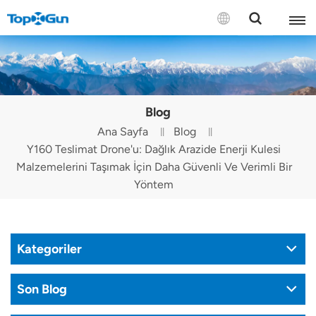
BİZE ULAŞIN
English
Blog
Español
Ana Sayfa
Blog
Y160 Teslimat Drone'u: Dağlık Arazide Enerji Kulesi
Русский
Malzemelerini Taşımak İçin Daha Güvenli Ve Verimli Bir
Português(Portugal)
Yöntem
Português(Brasil)
Türkçe
Kategoriler
Tiếng Việt
Son Blog