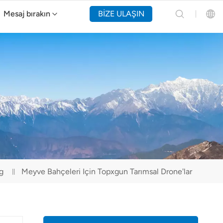
Mesaj bırakın
BİZE ULAŞIN
Y160 Yangın Söndürme Drone'u
English
Español
Русский
Português(Portugal)
Português(Brasil)
g
Meyve Bahçeleri Için Topxgun Tarımsal Drone'lar
Türkçe
Tiếng Việt