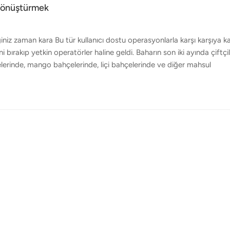
 Dönüştürmek
ğiniz zaman kara Bu tür kullanıcı dostu operasyonlarla karşı karşıya k
i bırakıp yetkin operatörler haline geldi. Baharın son iki ayında çiftçil
erinde, mango bahçelerinde, liçi bahçelerinde ve diğer mahsul
çelerine dahil edilmesi birçok faydayı da beraberinde getirdi. Örneğ
le sallanması gerekiyordu. Ancak yukarıdan uçan tarım dronları, kuvve
ir. Benzer şekilde gece saatlerine de talep var pestisit drone püskü