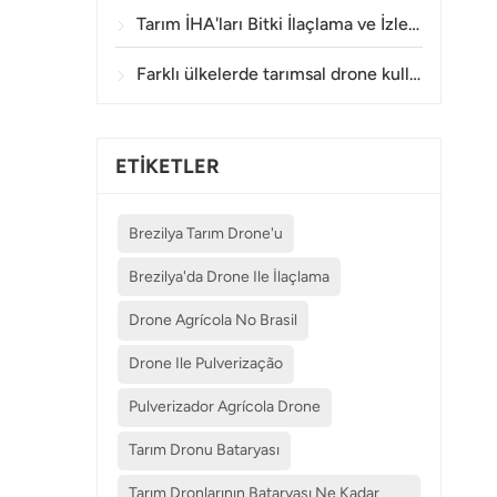
Tarım İHA'ları Bitki İlaçlama ve İzleme İşlemlerinde Ne Kadar Doğru Sonuç Veriyor?
Farklı ülkelerde tarımsal drone kullanımına ilişkin hangi düzenlemeler geçerlidir?
ETİKETLER
Brezilya Tarım Drone'u
Brezilya'da Drone Ile İlaçlama
Drone Agrícola No Brasil
Drone Ile Pulverização
Pulverizador Agrícola Drone
Tarım Dronu Bataryası
Tarım Dronlarının Bataryası Ne Kadar