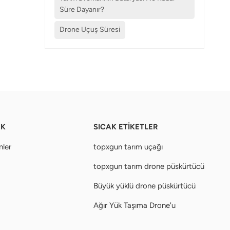
Süre Dayanır?
Drone Uçuş Süresi
EK
SICAK ETİKETLER
nler
topxgun tarım uçağı
topxgun tarım drone püskürtücü
Büyük yüklü drone püskürtücü
Ağır Yük Taşıma Drone'u