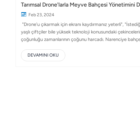
Tarımsal Drone'larla Meyve Bahçesi Yönetimini
Feb 23, 2024
"Drone'u çıkarmak için ekranı kaydırmanız yeterli", "İstedi
yaşlı çiftçiler bile yüksek teknoloji konusundaki çekincelerin
çoğunluğu zamanlarının çoğunu harcadı. Narenciye bahçel
alanlarında çalışarak zaman geçirin. Drone'ların meyve bah
geçmişte mahsullerin tozlaşması için ağaç gövdelerinin el
DEVAMINI OKU
rüzgarların yardımıyla tozlaşmayı zahmetsizce gerçekleştir
Ka...