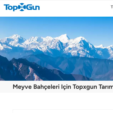
T
TopXGun FP800 Agricultural Drone
TopXGun FP300E Tarımsal İHA
Meyve Bahçeleri Için Topxgun Tarım