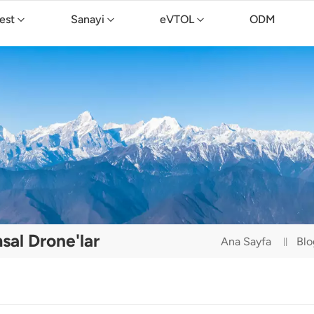
est
Sanayi
eVTOL
ODM
TopXGun C15 Temizlik Drone'u
sal Drone'lar
Ana Sayfa
Blo