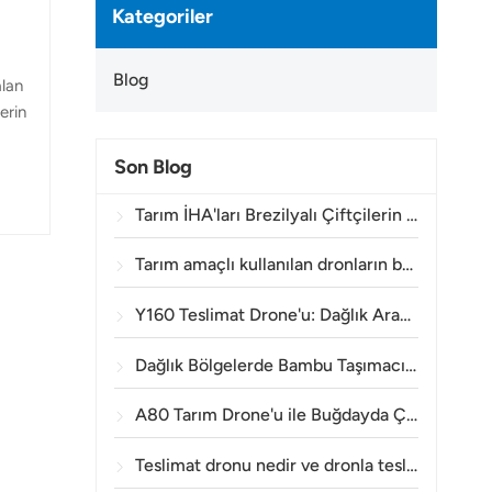
Kategoriler
Blog
alan
erin
Son Blog
in
tli
Tarım İHA'ları Brezilyalı Çiftçilerin Bitki İlaçlama İşlemlerini Geliştirmelerine Nasıl Yardımcı Oluyor?
rtme.
Tarım amaçlı kullanılan dronların bataryası ne kadar süre dayanır?
Y160 Teslimat Drone'u: Dağlık Arazide Enerji Kulesi Malzemelerini Taşımak İçin Daha Güvenli ve Verimli Bir Yöntem
Dağlık Bölgelerde Bambu Taşımacılığı: TOPXGUN Y160 Ormandan Toplama Noktasına Yeni Bir Rota Nasıl Açıyor?
A80 Tarım Drone'u ile Buğdayda Çıkış Öncesi Yabancı Ot Kontrolünde Etkinlik
Teslimat dronu nedir ve dronla teslimat nasıl çalışır?