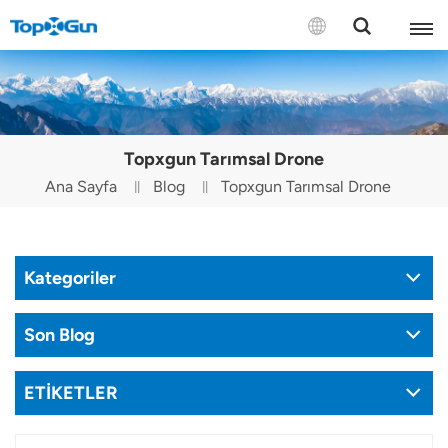
BİZE ULAŞIN
English
Topxgun Tarımsal Drone
Español
Ana Sayfa
Blog
Topxgun Tarımsal Drone
Русский
Português(Portugal)
Kategoriler
Português(Brasil)
Son Blog
Türkçe
ETİKETLER
Tiếng Việt