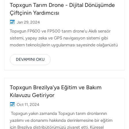
Topxgun Tarım Drone - Dijital Dönüşümde
Çiftçinin Yardımcısı
Jan 29, 2024
Topxgun FP600 ve FP500 tarım drone'u Akıllı sensör
sistemi, yapay zeka ve GPS navigasyon sistemi gibi
modern teknolojilerin uygulanması sayesinde olağanüstü
verimliliğini kanıtlıyor. Tarımdaki teknolojik gelişmeler
dalgasına yavaş yavaş katkıda bulunuyor. Pek çok ülke
DEVAMINI OKU
ekonomisi, tarım sektörünün sınırlı insan kaynağı, artan
girdi üretim maliyetleri ve iklim değişikliğinin olumsuz
etkileri gibi birçok engelle karşı karşıya olduğu zorlu bir
dönemden geçiyor. Ekonominin ve toplumun her
Topxgun Brezilya'ya Eğitim ve Bakım
alanında dijital teknolojinin patlayıcı eğilimi göz önüne
Kılavuzu Getiriyor
alındığında, modern bilim ve teknolojinin tarımsal üretime
Oct 11, 2024
entegre edilmesi en uygun çözüm olarak ortaya
Topxgun yakın zamanda Topxgun tarım dronlarının
çıkıyor. Tarımsal dijital dönüşüm sürecinde drone gibi akıllı
yazılımı ve donanımı hakkında derinlemesine bir eğitim
tarım ürünleri, sunduğu faydalar ve kolaylıklar nedeniyle
için Brezilya distribütörümüzü ziyaret etti. Küresel
büyük ilgi görüyo...