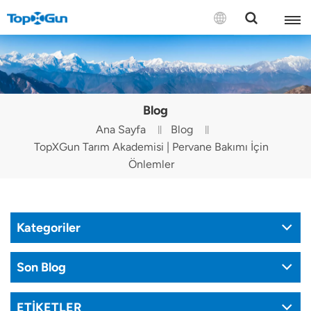
BİZE ULAŞIN
English
Blog
Español
Ana Sayfa
Blog
TopXGun Tarım Akademisi | Pervane Bakımı İçin
Русский
Önlemler
Português(Portugal)
Português(Brasil)
Kategoriler
Türkçe
Son Blog
Tiếng Việt
ETİKETLER