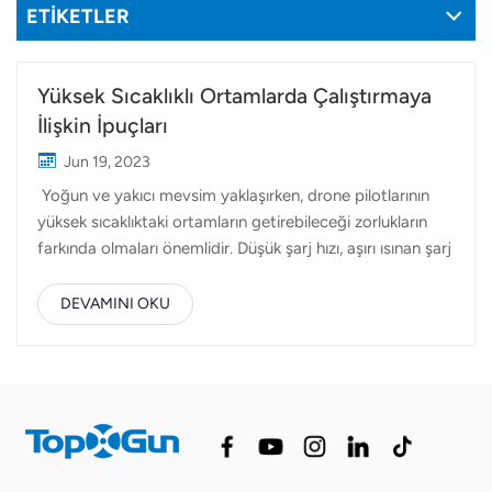
ETİKETLER
Yüksek Sıcaklıklı Ortamlarda Çalıştırmaya
İlişkin İpuçları
Jun 19, 2023
Yoğun ve yakıcı mevsim yaklaşırken, drone pilotlarının
yüksek sıcaklıktaki ortamların getirebileceği zorlukların
farkında olmaları önemlidir. Düşük şarj hızı, aşırı ısınan şarj
cihazı/piller veya RC siyah ekranı/yeniden başlatma gibi
sorunlar genellikle aşırı ısınmaya bağlanabilir. Bu yazıda,
DEVAMINI OKU
sorunsuz ve sorunsuz olmasını sağlamak için bazı yararlı
ipuçları sağlayacağız. güvenli tarım drone operasyonları
yüksek sıcaklık koşullarında. Pil Bakımı:Pil Sıcaklığını
İzleme: Pil hücresi sıcaklığı 65°C'yi aşarsa, üçüncü
gösterge yanıp sönerek aşırı ısınmayı gösterir. Bu gibi
durumlarda piller şarj edilmemelidir. Bir akü soğutma
kutusu kullanın veya aküyü iyi havalandırılan gölge bir