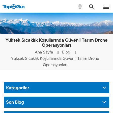
BİZE ULAŞIN
English
Yüksek Sıcaklık Koşullarında Güvenli Tarım Drone
Español
Operasyonları
Ana Sayfa
Blog
Русский
Yüksek Sıcaklık Koşullarında Güvenli Tarım Drone
Operasyonları
Português(Portugal)
Português(Brasil)
Kategoriler
Türkçe
Tiếng Việt
Son Blog