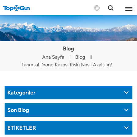
BİZE ULAŞIN
English
Blog
Español
Ana Sayfa
Blog
Tarımsal Drone Kazası Riski Nasıl Azaltılır?
Русский
Português(Portugal)
Kategoriler
Português(Brasil)
Türkçe
Son Blog
Tiếng Việt
ETİKETLER