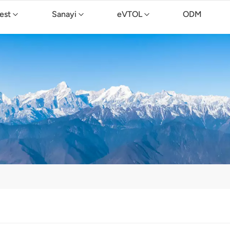
est
Sanayi
eVTOL
ODM
TopXGun C15 Temizlik Drone'u