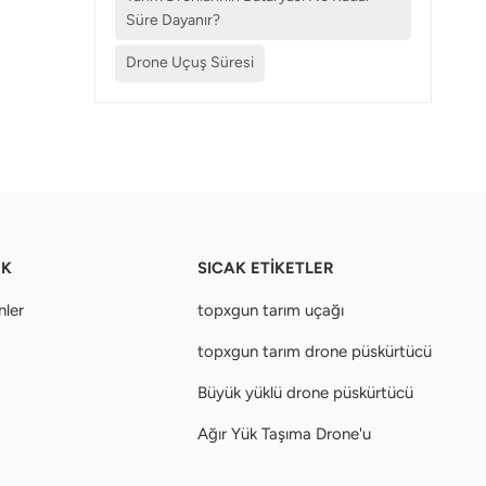
Süre Dayanır?
Drone Uçuş Süresi
EK
SICAK ETİKETLER
nler
topxgun tarım uçağı
topxgun tarım drone püskürtücü
Büyük yüklü drone püskürtücü
Ağır Yük Taşıma Drone'u