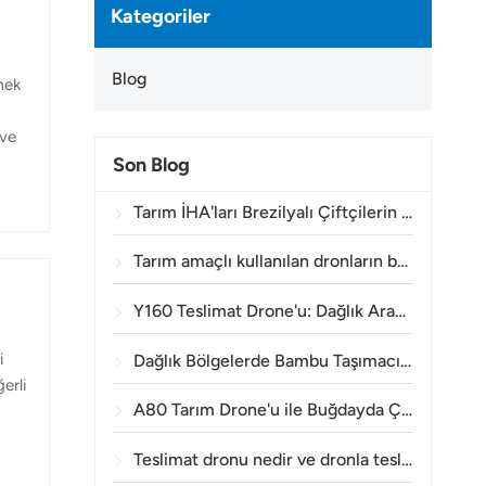
Kategoriler
Blog
rmek
 ve
Son Blog
ğinde
daha
Tarım İHA'ları Brezilyalı Çiftçilerin Bitki İlaçlama İşlemlerini Geliştirmelerine Nasıl Yardımcı Oluyor?
Tarım amaçlı kullanılan dronların bataryası ne kadar süre dayanır?
Y160 Teslimat Drone'u: Dağlık Arazide Enerji Kulesi Malzemelerini Taşımak İçin Daha Güvenli ve Verimli Bir Yöntem
i
Dağlık Bölgelerde Bambu Taşımacılığı: TOPXGUN Y160 Ormandan Toplama Noktasına Yeni Bir Rota Nasıl Açıyor?
erli
A80 Tarım Drone'u ile Buğdayda Çıkış Öncesi Yabancı Ot Kontrolünde Etkinlik
n
Teslimat dronu nedir ve dronla teslimat nasıl çalışır?
um