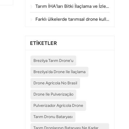
ek
Tarım İHA'ları Bitki İlaçlama ve İzleme İşlemlerinde Ne Kadar Doğru Sonuç Veriyor?
Farklı ülkelerde tarımsal drone kullanımına ilişkin hangi düzenlemeler geçerlidir?
ETİKETLER
Brezilya Tarım Drone'u
Brezilya'da Drone Ile İlaçlama
Drone Agrícola No Brasil
Drone Ile Pulverização
Pulverizador Agrícola Drone
Tarım Dronu Bataryası
Tarım Dronlarının Bataryası Ne Kadar