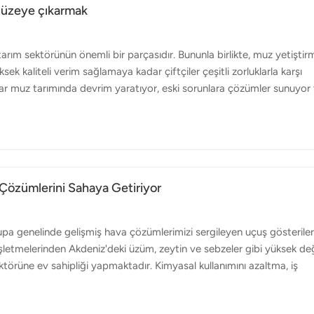
t düzeye çıkarmak
 tarım sektörünün önemli bir parçasıdır. Bununla birlikte, muz yetişti
ek kaliteli verim sağlamaya kadar çiftçiler çeşitli zorluklarla karşı
nlar muz tarımında devrim yaratıyor, eski sorunlara çözümler sunuyor
yüksek teknoloji modelleri, çeşitli temel görevler için muz yetiştiricili
alarını daha etkili ve verimli bir şekilde yönetmelerine yardımcı olarak 
daki ana zorluklardan biri haşere ve hasta...
 Çözümlerini Sahaya Getiriyor
a genelinde gelişmiş hava çözümlerimizi sergileyen uçuş gösteriler
şletmelerinden Akdeniz'deki üzüm, zeytin ve sebzeler gibi yüksek değ
ektörüne ev sahipliği yapmaktadır. Kimyasal kullanımını azaltma, iş
eme yönündeki artan baskıyla birlikte, Avrupalı ​​çiftçiler destek içi
un FP700 tarım drone'u 60L püskürtme tankı kapasitesi, 70kg maksim