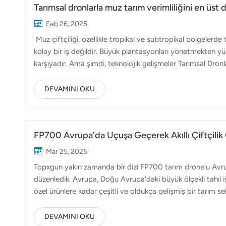
Tarımsal dronlarla muz tarım verimliliğini en üs
Feb 26, 2025
Muz çiftçiliği, özellikle tropikal ve subtropikal bölgelerde
kolay bir iş değildir. Büyük plantasyonları yönetmekten yüks
karşıyadır. Ama şimdi, teknolojik gelişmeler Tarımsal Dro
verimliliği artırıyor. Tarımsal dronlar, özellikle FP700 gibi 
giderek daha fazla kullanılıyor. Bu dronlar, çiftçilerin tarl
DEVAMINI OKU
sağlıklı ürünler ve daha yüksek verimler sağlar. Muz tarımın
FP700 Avrupa'da Uçuşa Geçerek Akıllı Çiftçilik
Mar 25, 2025
Topxgun yakın zamanda bir dizi FP700 tarım drone'u Avrup
düzenledik. Avrupa, Doğu Avrupa'daki büyük ölçekli tahıl i
özel ürünlere kadar çeşitli ve oldukça gelişmiş bir tarım s
gücünü optimize etme ve sürdürülebilir uygulamaları benims
giderek daha fazla akıllı teknolojilere yöneliyor. Topxg
DEVAMINI OKU