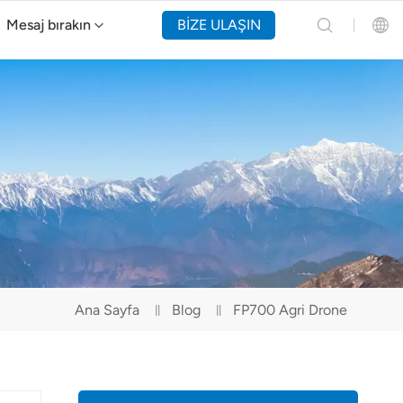
Mesaj bırakın
BİZE ULAŞIN
Y160 Yangın Söndürme Drone'u
English
Español
Русский
Português(Portugal)
Português(Brasil)
Ana Sayfa
Blog
FP700 Agri Drone
Türkçe
Tiếng Việt