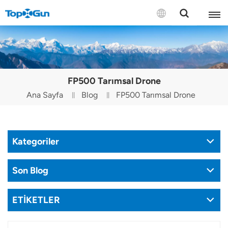
BİZE ULAŞIN
English
FP500 Tarımsal Drone
Español
Ana Sayfa
Blog
FP500 Tarımsal Drone
Русский
Português(Portugal)
Kategoriler
Português(Brasil)
Son Blog
Türkçe
ETİKETLER
Tiếng Việt