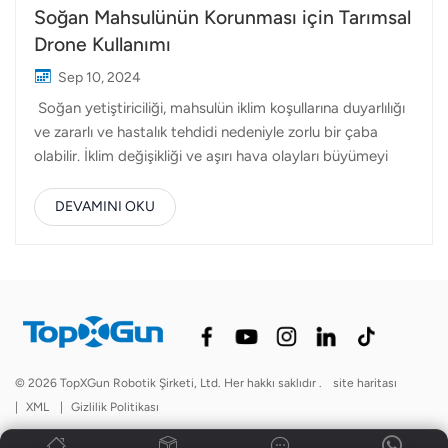
Soğan Mahsulünün Korunması için Tarımsal
Drone Kullanımı
Sep 10, 2024
Soğan yetiştiriciliği, mahsulün iklim koşullarına duyarlılığı
ve zararlı ve hastalık tehdidi nedeniyle zorlu bir çaba
olabilir. İklim değişikliği ve aşırı hava olayları büyümeyi
sekteye uğratabilir, öngörülemeyen rekoltelere yol
açabilir ve pazar arzını etkileyebilir. Ayrıca soğanlar çeşitli
DEVAMINI OKU
virüs, mantar ve böcek istilasına karşı oldukça hassastır.
Bu sorunlar çiftçiler için önemli verim kayıplarına ve
maliyetlerin artmasına neden olabilir. Bu zorlukların
üstesinden gelmek için soğan mahsullerinin
korunmasında tarımsal drone'ların kullanılması pratik ve
etkili bir çözüm haline geldi. Topxgun'unki gibi tarım
dronları FP600, FP500 Ve FP300E tarım drone'u,
© 2026 TopXGun Robotik Şirketi, Ltd. Her hakkı saklıdır .
site haritası
mahsulün kritik büyüme aşamalarında havadan
|
XML
|
Gizlilik Politikası
püskürtme için kullanılabilir. Bu, pestisitlerin ve gübrelerin
zamanında ve has...