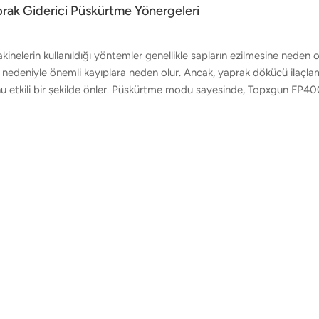
ak Giderici Püskürtme Yönergeleri
elerin kullanıldığı yöntemler genellikle sapların ezilmesine neden o
i nedeniyle önemli kayıplara neden olur. Ancak, yaprak dökücü ilaçl
orunu etkili bir şekilde önler. Püskürtme modu sayesinde, Topxgun FP4
verimliliği önemli ölçüde artırır. Topxgun FP400 yardımıyla geleneks
irebilmektedir. Peki, yaprak dökücü ilaçlama için dron kullanırken nel
n çalışma süresini seçin.12°C - 35°C arasındaki sıcaklıklarda, açık