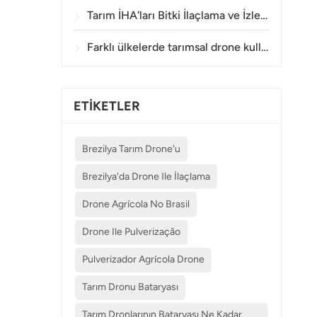
Tarım İHA'ları Bitki İlaçlama ve İzleme İşlemlerinde Ne Kadar Doğru Sonuç Veriyor?
Farklı ülkelerde tarımsal drone kullanımına ilişkin hangi düzenlemeler geçerlidir?
ETİKETLER
Brezilya Tarım Drone'u
Brezilya'da Drone Ile İlaçlama
Drone Agrícola No Brasil
Drone Ile Pulverização
Pulverizador Agrícola Drone
Tarım Dronu Bataryası
Tarım Dronlarının Bataryası Ne Kadar