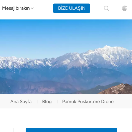
Mesaj bırakın
BİZE ULAŞIN
Y160 Yangın Söndürme Drone'u
English
Español
Русский
Português(Portugal)
Português(Brasil)
Ana Sayfa
Blog
Pamuk Püskürtme Drone
Türkçe
Tiếng Việt