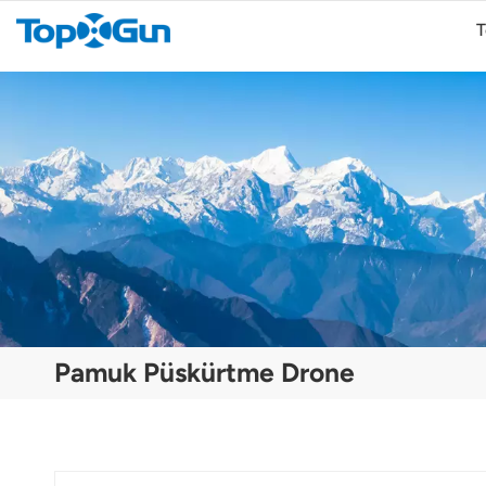
T
TopXGun FP300E Tarımsal İHA
Pamuk Püskürtme Drone