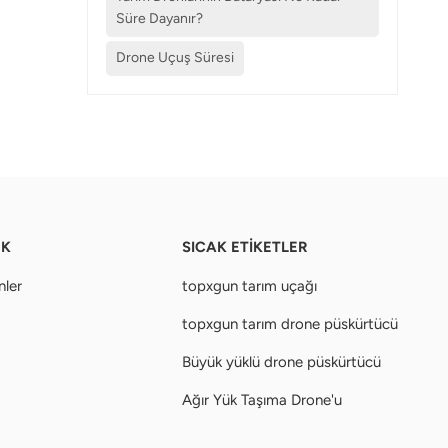
Süre Dayanır?
Drone Uçuş Süresi
EK
SICAK ETİKETLER
nler
topxgun tarım uçağı
topxgun tarım drone püskürtücü
Büyük yüklü drone püskürtücü
Ağır Yük Taşıma Drone'u