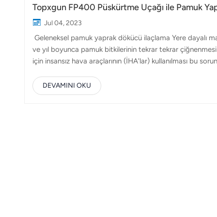
Topxgun FP400 Püskürtme Uçağı ile Pamuk Yapr
Jul 04, 2023
Geleneksel pamuk yaprak dökücü ilaçlama Yere dayalı makin
ve yıl boyunca pamuk bitkilerinin tekrar tekrar çiğnenmes
için insansız hava araçlarının (İHA'lar) kullanılması bu s
püskürtücü 35 litre nominal kapasite sunarak operasyonel 
yöntemlerin iş yükünün 5-8 katını tek bir günde gerçekleşt
DEVAMINI OKU
dikkat etmelisiniz? 1. Hava koşullarına dikkat edin ve uygu
gökyüzün...