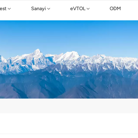
est
Sanayi
eVTOL
ODM
TopXGun C15 Temizlik Drone'u