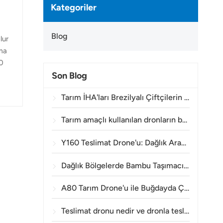
Kategoriler
Blog
lur
ama
00
Son Blog
el
ere
Tarım İHA'ları Brezilyalı Çiftçilerin Bitki İlaçlama İşlemlerini Geliştirmelerine Nasıl Yardımcı Oluyor?
Tarım amaçlı kullanılan dronların bataryası ne kadar süre dayanır?
Y160 Teslimat Drone'u: Dağlık Arazide Enerji Kulesi Malzemelerini Taşımak İçin Daha Güvenli ve Verimli Bir Yöntem
Dağlık Bölgelerde Bambu Taşımacılığı: TOPXGUN Y160 Ormandan Toplama Noktasına Yeni Bir Rota Nasıl Açıyor?
A80 Tarım Drone'u ile Buğdayda Çıkış Öncesi Yabancı Ot Kontrolünde Etkinlik
Teslimat dronu nedir ve dronla teslimat nasıl çalışır?