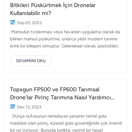
Bitkileri Püskürtmek İçin Dronelar
Kullanılabilir mi?
Sep 20, 2023
Mahsulün tozlanması veya havadan uygulama olarak da
bilinen mahsul püskürtme, onlarca yıldır modern tarımın
kritik bir bileşeni olmuştur. Geleneksel olarak, pestisitleri,
herbisitleri ve gübreleri büyük tarım alanlarına dağıtmak
için insanlı uçaklar kullanılıyordu. Etkili olmasına rağmen,
DEVAMINI OKU
bu yöntemin yüksek işletme maliyetleri ve belirli alanları
hedeflemede sınırlı hassasiyet gibi sınırlamaları
vardı. Drone teknolojisinin ortaya çıkışıyla birlikte tarım
ortamı önemli bir dönüşüme tanık oldu. Özel ilaçlama
Topxgun FP500 ve FP600 Tarımsal
sistemleriyle donatılmış drone'lar, mahsul ilaçlama için
Drone'lar Pirinç Tarımına Nasıl Yardımcı
verimli ve uygun maliyetli alternatifler olarak ortaya çıktı.
Olur?
Dec 13, 2023
Tarım droneları alanında faaliyet gösteren Topxgun,
Dünya nüfusunun neredeyse yarısının temel gıda
teklifler Hassas tarım için drone püskürtme. Topxgun
maddesi olan pirinç, küresel gıda güvenliğinde çok önemli
Püskürtme Drone'larını Kullanmanın Avantajları:H...
bir rol oynuyor. Bununla birlikte, verimli bir hasat