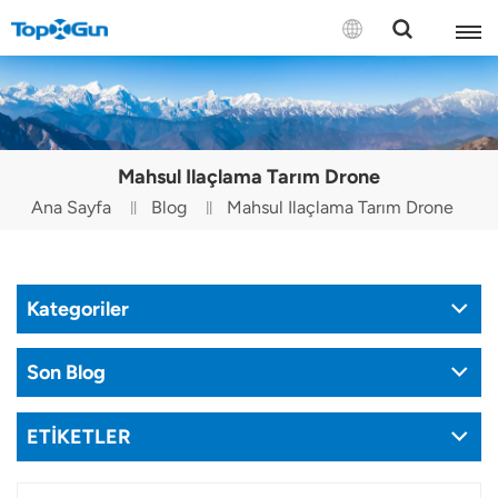
BİZE ULAŞIN
English
Mahsul Ilaçlama Tarım Drone
Español
Ana Sayfa
Blog
Mahsul Ilaçlama Tarım Drone
Русский
Português(Portugal)
Kategoriler
Português(Brasil)
Son Blog
Türkçe
ETİKETLER
Tiếng Việt