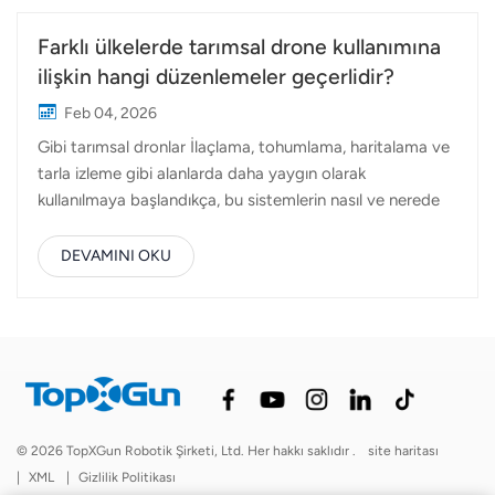
Farklı ülkelerde tarımsal drone kullanımına
ilişkin hangi düzenlemeler geçerlidir?
Feb 04, 2026
Gibi tarımsal dronlar İlaçlama, tohumlama, haritalama ve
tarla izleme gibi alanlarda daha yaygın olarak
kullanılmaya başlandıkça, bu sistemlerin nasıl ve nerede
kullanılabileceği konusunda düzenlemeler giderek daha
önemli bir rol oynamaktadır. Teknoloji küresel olsa da,
DEVAMINI OKU
kurallar küresel değildir. Her ülke, hava sahası yönetimi,
güvenlik endişeleri ve yerel tarım uygulamalarına bağlı
olarak tarımsal drone düzenlemelerine farklı bir yaklaşım
sergilemektedir.Bu makale, tarımsal drone
düzenlemelerinin başlıca bölgelerde nasıl farklılık
gösterdiğine ve operatörlerin, distribütörlerin ve
üreticilerin genel olarak nelere dikkat etmesi gerektiğine
© 2026 TopXGun Robotik Şirketi, Ltd. Her hakkı saklıdır .
site haritası
dair pratik bir genel bakış sunmaktadır. Tarım İHA'larına
|
XML
|
Gizlilik Politikası
İlişkin Düzenlemeler Neden Önemli?—Tarım amaçlı