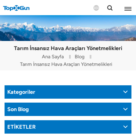
BİZE ULAŞIN
English
Tarım İnsansız Hava Araçları Yönetmelikleri
Español
Ana Sayfa
Blog
Tarım İnsansız Hava Araçları Yönetmelikleri
Русский
Português(Portugal)
Kategoriler
Português(Brasil)
Türkçe
Son Blog
Tiếng Việt
ETİKETLER