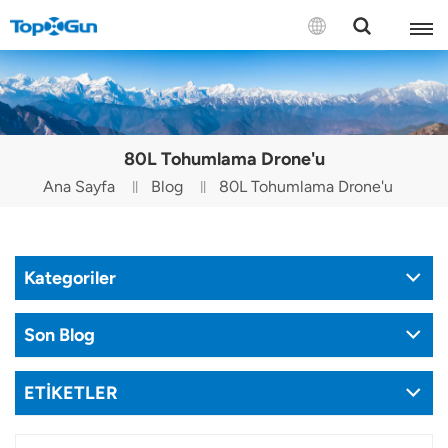
BİZE ULAŞIN
English
80L Tohumlama Drone'u
Español
Ana Sayfa
Blog
80L Tohumlama Drone'u
Русский
Português(Portugal)
Kategoriler
Português(Brasil)
Son Blog
Türkçe
ETİKETLER
Tiếng Việt