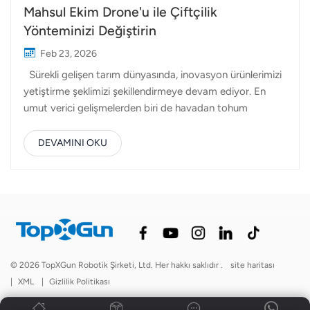
Mahsul Ekim Drone'u ile Çiftçilik
Yönteminizi Değiştirin
Feb 23, 2026
Sürekli gelişen tarım dünyasında, inovasyon ürünlerimizi
yetiştirme şeklimizi şekillendirmeye devam ediyor. En
umut verici gelişmelerden biri de havadan tohum
ekimidir; tohumları doğrudan tarlalara hız, hassasiyet ve
verimlilikle ekmek için dronlar kullanılır. Topxgun'da, bu
DEVAMINI OKU
dönüşümün bir parçası olmaktan gurur duyuyoruz ve
gelişmiş Tarımsal dronlar. Havadan tohum ekimi,
geleneksel olarak uçaklar veya helikopterlerle yapılan
uçan ekipman kullanılarak tohumların karaya dağıtılması
sürecidir. Şimdi, tarımsal dronların yükselişiyle birlikte, bu
süreç daha erişilebilir, uygun maliyetli ve her boyuttaki
çiftlik için uygun hale geldi. Mahsul ekim dronları, hassas
© 2026 TopXGun Robotik Şirketi, Ltd. Her hakkı saklıdır .
site haritası
doğruluk,...
|
XML
|
Gizlilik Politikası