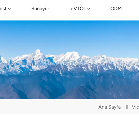
est
Sanayi
eVTOL
ODM
TopXGun C15 Temizlik Drone'u
Ana Sayfa
Vi