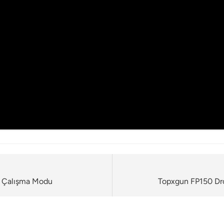
r Çalışma Modu
Topxgun FP150 Dro