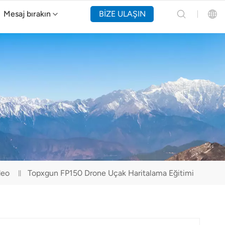
Mesaj bırakın
BİZE ULAŞIN
Y160 Yangın Söndürme Drone'u
English
Español
Русский
Português(Portugal)
Português(Brasil)
deo
Topxgun FP150 Drone Uçak Haritalama Eğitimi
Türkçe
Tiếng Việt