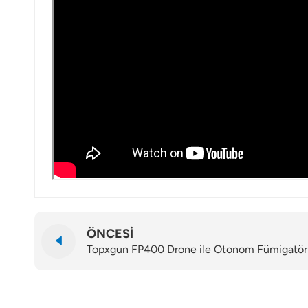
ÖNCESI
Topxgun FP400 Drone ile Otonom Fümigatö