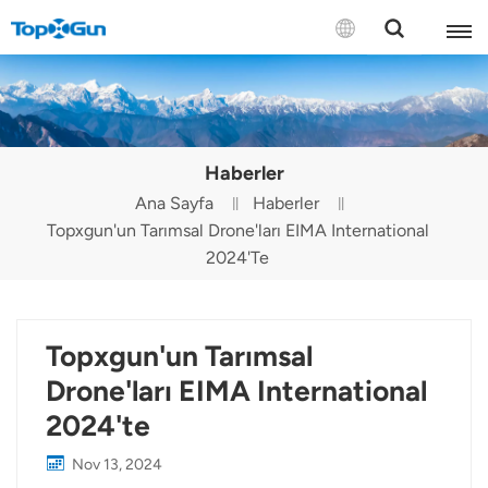
BİZE ULAŞIN
English
Haberler
Español
Ana Sayfa
Haberler
Topxgun'un Tarımsal Drone'ları EIMA International
Русский
2024'te
Português(Portugal)
Português(Brasil)
Topxgun'un Tarımsal
Türkçe
Drone'ları EIMA International
2024'te
Tiếng Việt
Nov 13, 2024