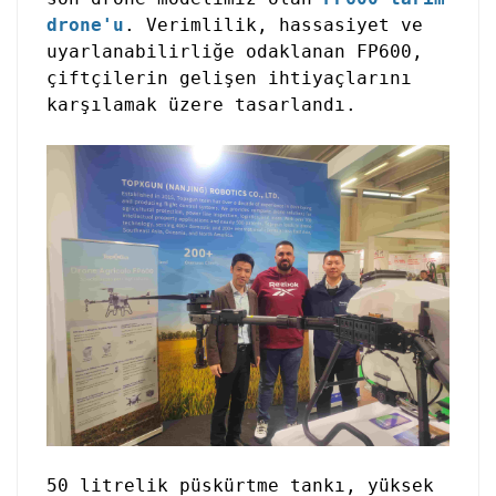
drone'u
. Verimlilik, hassasiyet ve
uyarlanabilirliğe odaklanan FP600,
çiftçilerin gelişen ihtiyaçlarını
karşılamak üzere tasarlandı.
50 litrelik püskürtme tankı, yüksek