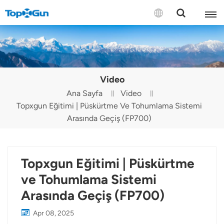
BİZE ULAŞIN
English
Video
Español
Ana Sayfa
Video
Topxgun Eğitimi | Püskürtme Ve Tohumlama Sistemi
Русский
Arasında Geçiş (FP700)
Português(Portugal)
Português(Brasil)
Topxgun Eğitimi | Püskürtme
Türkçe
ve Tohumlama Sistemi
Arasında Geçiş (FP700)
Tiếng Việt
Apr 08, 2025