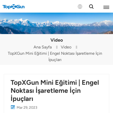
BİZE ULAŞIN
English
Video
Español
Ana Sayfa
Video
TopXGun Mini Eğitimi | Engel Noktası İşaretleme İçin
Русский
İpuçları
Português(Portugal)
Português(Brasil)
TopXGun Mini Eğitimi | Engel
Türkçe
Noktası İşaretleme İçin
İpuçları
Tiếng Việt
Mar 29, 2023