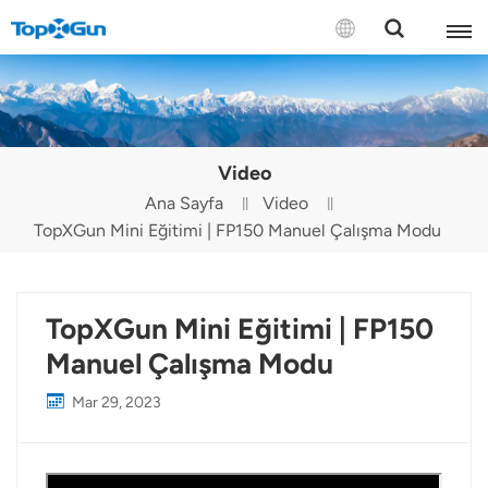
BİZE ULAŞIN
English
Video
Español
Ana Sayfa
Video
TopXGun Mini Eğitimi | FP150 Manuel Çalışma Modu
Русский
Português(Portugal)
TopXGun Mini Eğitimi | FP150
Português(Brasil)
Manuel Çalışma Modu
Türkçe
Mar 29, 2023
Tiếng Việt