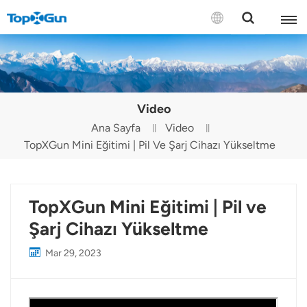
BİZE ULAŞIN
English
Video
Español
Ana Sayfa
Video
TopXGun Mini Eğitimi | Pil Ve Şarj Cihazı Yükseltme
Русский
Português(Portugal)
TopXGun Mini Eğitimi | Pil ve
Português(Brasil)
Şarj Cihazı Yükseltme
Türkçe
Mar 29, 2023
Tiếng Việt