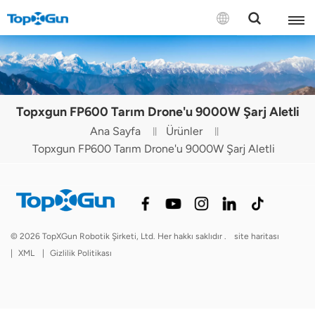
BİZE ULAŞIN
English
Topxgun FP600 Tarım Drone'u 9000W Şarj Aletli
Español
Ana Sayfa
Ürünler
Topxgun FP600 Tarım Drone'u 9000W Şarj Aletli
Русский
Português(Portugal)
Português(Brasil)
© 2026 TopXGun Robotik Şirketi, Ltd. Her hakkı saklıdır .
site haritası
Türkçe
|
XML
|
Gizlilik Politikası
Tiếng Việt