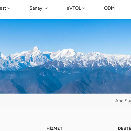
est
Sanayi
eVTOL
ODM
TopXGun C15 Temizlik Drone'u
Ana Sa
HİZMET
DEST