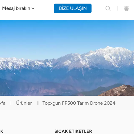
Mesaj bırakın
BİZE ULAŞIN
Y160 Yangın Söndürme Drone'u
English
Español
Русский
Português(Portugal)
Português(Brasil)
yfa
Ürünler
Topxgun FP500 Tarım Drone 2024
Türkçe
Tiếng Việt
EK
SICAK ETİKETLER