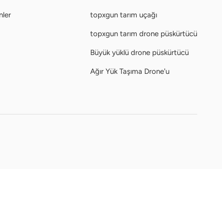
nler
topxgun tarım uçağı
topxgun tarım drone püskürtücü
Büyük yüklü drone püskürtücü
Ağır Yük Taşıma Drone'u