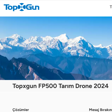
T
TopXGun FP300E Tarımsal İHA
Topxgun FP500 Tarım Drone 2024
Çözümler
Mesaj Bırakın