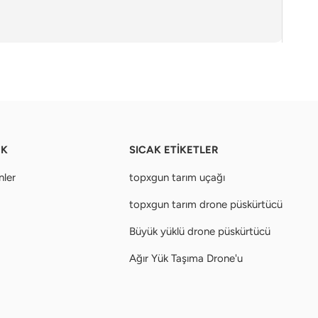
EK
SICAK ETİKETLER
nler
topxgun tarım uçağı
topxgun tarım drone püskürtücü
Büyük yüklü drone püskürtücü
Ağır Yük Taşıma Drone'u