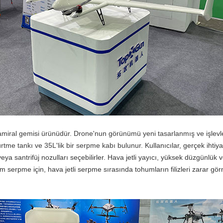
iral gemisi ürünüdür. Drone'nun görünümü yeni tasarlanmış ve işlevleri
ürtme tankı ve 35L'lik bir serpme kabı bulunur.
Kullanıcılar, gerçek ihtiy
 veya santrifüj nozulları seçebilirler. Hava jetli yayıcı, yüksek düzgünl
 serpme için, hava jetli serpme sırasında tohumların filizleri zarar g