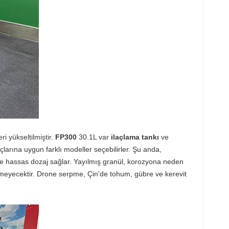
 yükseltilmiştir.
FP300
30.1L var
ilaçlama tankı
ve
açlarına uygun farklı modeller seçebilirler. Şu anda,
ük ve hassas dozaj sağlar. Yayılmış granül, korozyona neden
örmeyecektir. Drone serpme, Çin'de tohum, gübre ve kerevit