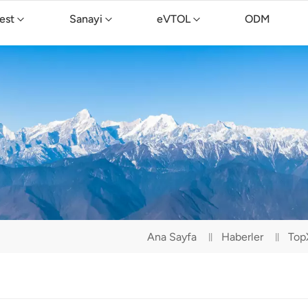
est
Sanayi
eVTOL
ODM
TopXGun C15 Temizlik Drone'u
Ana Sayfa
Haberler
TopX