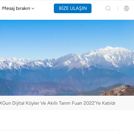
Mesaj bırakın
BİZE ULAŞIN
Y160 Yangın Söndürme Drone'u
English
Español
Русский
Português(Portugal)
Português(Brasil)
Gun Dijital Köyler Ve Akıllı Tarım Fuarı 2022'ye Katıldı
Türkçe
Tiếng Việt