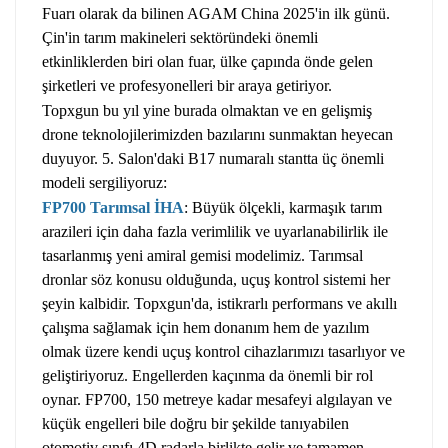
Fuarı olarak da bilinen AGAM China 2025'in ilk günü.
Çin'in tarım makineleri sektöründeki önemli
etkinliklerden biri olan fuar, ülke çapında önde gelen
şirketleri ve profesyonelleri bir araya getiriyor.
Topxgun bu yıl yine burada olmaktan ve en gelişmiş
drone teknolojilerimizden bazılarını sunmaktan heyecan
duyuyor. 5. Salon'daki B17 numaralı stantta üç önemli
modeli sergiliyoruz:
FP700 Tarımsal İHA
: Büyük ölçekli, karmaşık tarım
arazileri için daha fazla verimlilik ve uyarlanabilirlik ile
tasarlanmış yeni amiral gemisi modelimiz. Tarımsal
dronlar söz konusu olduğunda, uçuş kontrol sistemi her
şeyin kalbidir. Topxgun'da, istikrarlı performans ve akıllı
çalışma sağlamak için hem donanım hem de yazılım
olmak üzere kendi uçuş kontrol cihazlarımızı tasarlıyor ve
geliştiriyoruz. Engellerden kaçınma da önemli bir rol
oynar. FP700, 150 metreye kadar mesafeyi algılayan ve
küçük engelleri bile doğru bir şekilde tanıyabilen
otomotiv sınıfı 4D radarla birlikte gelir ve tamamen