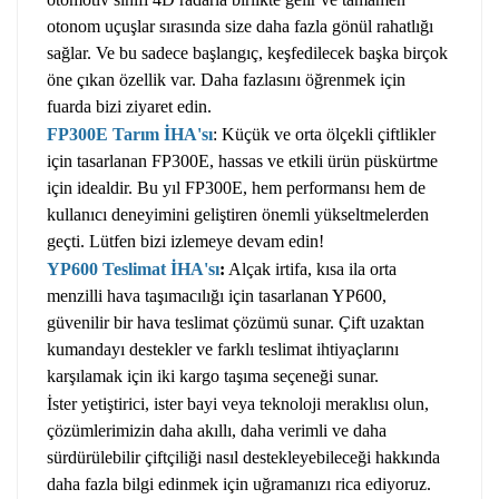
otonom uçuşlar sırasında size daha fazla gönül rahatlığı
sağlar. Ve bu sadece başlangıç, keşfedilecek başka birçok
öne çıkan özellik var. Daha fazlasını öğrenmek için
fuarda bizi ziyaret edin.
FP300E Tarım İHA'sı
: Küçük ve orta ölçekli çiftlikler
için tasarlanan FP300E, hassas ve etkili ürün püskürtme
için idealdir. Bu yıl FP300E, hem performansı hem de
kullanıcı deneyimini geliştiren önemli yükseltmelerden
geçti. Lütfen bizi izlemeye devam edin!
YP600 Teslimat İHA'sı
:
Alçak irtifa, kısa ila orta
menzilli hava taşımacılığı için tasarlanan YP600,
güvenilir bir hava teslimat çözümü sunar. Çift uzaktan
kumandayı destekler ve farklı teslimat ihtiyaçlarını
karşılamak için iki kargo taşıma seçeneği sunar.
İster yetiştirici, ister bayi veya teknoloji meraklısı olun,
çözümlerimizin daha akıllı, daha verimli ve daha
sürdürülebilir çiftçiliği nasıl destekleyebileceği hakkında
daha fazla bilgi edinmek için uğramanızı rica ediyoruz.