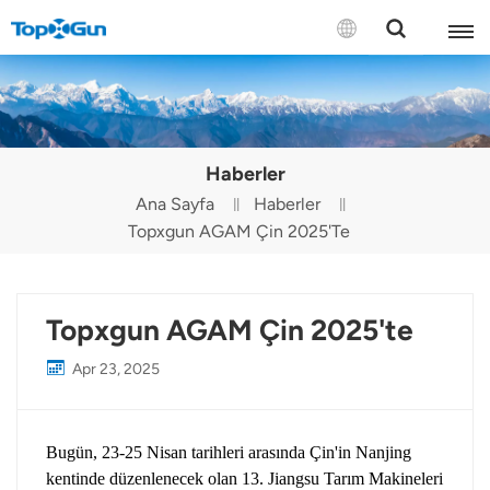
BİZE ULAŞIN
English
Haberler
Español
Ana Sayfa
Haberler
Topxgun AGAM Çin 2025'te
Русский
Português(Portugal)
Topxgun AGAM Çin 2025'te
Português(Brasil)
Apr 23, 2025
Türkçe
Tiếng Việt
Bugün, 23-25 ​​Nisan tarihleri ​​arasında Çin'in Nanjing
kentinde düzenlenecek olan 13. Jiangsu Tarım Makineleri