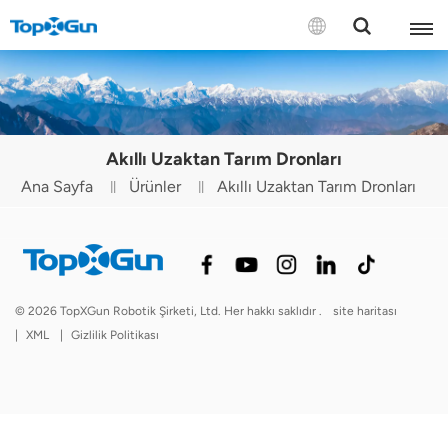
BİZE ULAŞIN
English
Akıllı Uzaktan Tarım Dronları
Español
Ana Sayfa
Ürünler
Akıllı Uzaktan Tarım Dronları
Русский
Português(Portugal)
Português(Brasil)
© 2026 TopXGun Robotik Şirketi, Ltd. Her hakkı saklıdır .
site haritası
|
XML
|
Gizlilik Politikası
Türkçe
Tiếng Việt