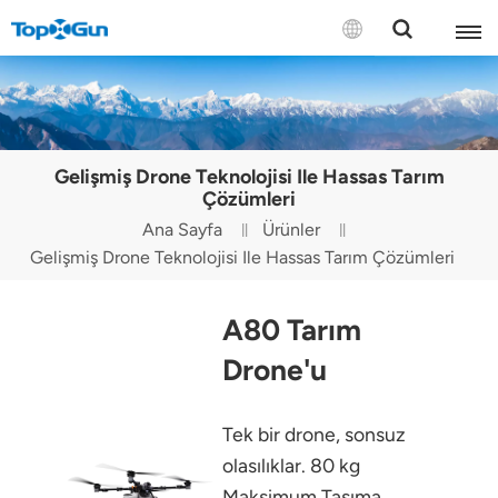
BİZE ULAŞIN
English
Gelişmiş Drone Teknolojisi Ile Hassas Tarım
Español
Çözümleri
Ana Sayfa
Ürünler
Русский
Gelişmiş Drone Teknolojisi Ile Hassas Tarım Çözümleri
Português(Portugal)
A80 Tarım
Português(Brasil)
Drone'u
Türkçe
Tek bir drone, sonsuz
Tiếng Việt
olasılıklar. 80 kg
Maksimum Taşıma