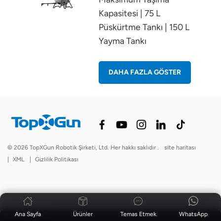
Kapasitesi | 75 L
Püskürtme Tankı | 150 L
Yayma Tankı
DAHA FAZLA GÖSTER
© 2026 TopXGun Robotik Şirketi, Ltd. Her hakkı saklıdır .
site haritası
|
XML
|
Gizlilik Politikası
Ana Sayfa
Ürünler
Temas Etmek
WhatsApp
Haberler
|
Blog