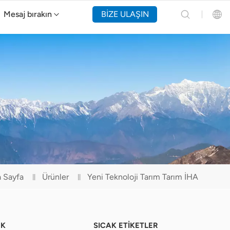
Mesaj bırakın
BİZE ULAŞIN
Y160 Yangın Söndürme Drone'u
English
Español
Русский
Português(Portugal)
Português(Brasil)
 Sayfa
Ürünler
Yeni Teknoloji Tarım Tarım İHA
Türkçe
Tiếng Việt
EK
SICAK ETİKETLER