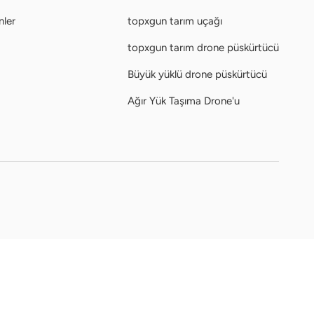
nler
topxgun tarım uçağı
topxgun tarım drone püskürtücü
Büyük yüklü drone püskürtücü
Ağır Yük Taşıma Drone'u