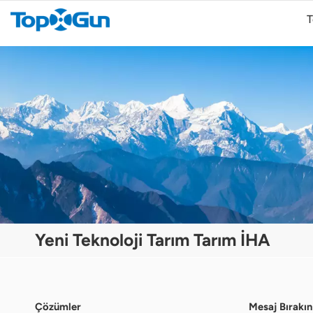
T
TopXGun FP800 Agricultural Drone
TopXGun FP300E Tarımsal İHA
Yeni Teknoloji Tarım Tarım İHA
Çözümler
Mesaj Bırakın