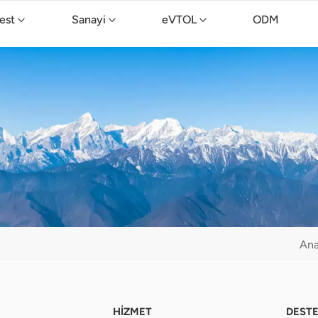
est
Sanayi
eVTOL
ODM
TopXGun C15 Temizlik Drone'u
Ana
HİZMET
DEST