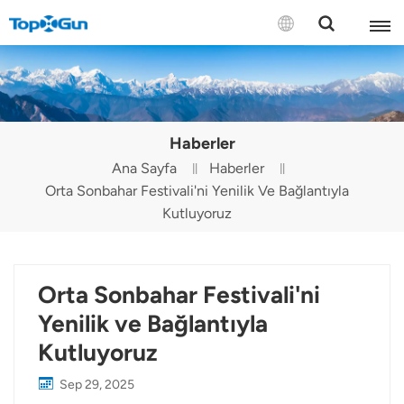
BİZE ULAŞIN
English
Haberler
Español
Ana Sayfa
Haberler
Orta Sonbahar Festivali'ni Yenilik Ve Bağlantıyla
Русский
Kutluyoruz
Português(Portugal)
Português(Brasil)
Orta Sonbahar Festivali'ni
Türkçe
Yenilik ve Bağlantıyla
Kutluyoruz
Tiếng Việt
Sep 29, 2025