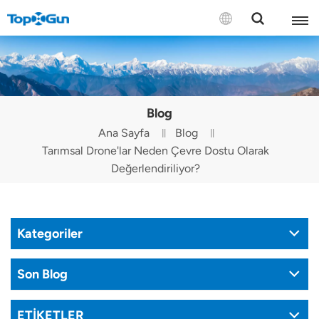
BİZE ULAŞIN
English
Blog
Español
Ana Sayfa
Blog
Tarımsal Drone'lar Neden Çevre Dostu Olarak
Русский
Değerlendiriliyor?
Português(Portugal)
Português(Brasil)
Kategoriler
Türkçe
Son Blog
Tiếng Việt
ETİKETLER